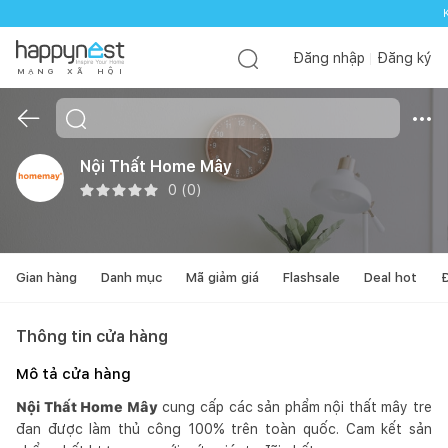
Đăng nhập
Đăng ký
M
Ạ
N
G
X
Ã
H
Ộ
I
Nội Thất Home Mây
0
(
0
)
Gian hàng
Danh mục
Mã giảm giá
Flashsale
Deal hot
Đ
Thông tin cửa hàng
Mô tả cửa hàng
Nội Thất Home Mây
cung cấp các sản phẩm nội thất mây tre
đan được làm thủ công 100% trên toàn quốc. Cam kết sản