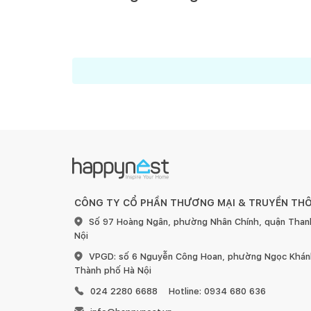
Happynest
1
/
122
Ha
Happynest
5
/
122
Ma
Mai Mốc
9
/
122
Ha
CÔNG TY CỔ PHẦN THƯƠNG MẠI & TRUYỀN TH
Số 97 Hoàng Ngân, phường Nhân Chính, quận Than
Nội
VPGD: số 6 Nguyễn Công Hoan, phường Ngọc Khánh
Thành phố Hà Nội
024 2280 6688
Hotline: 0934 680 636