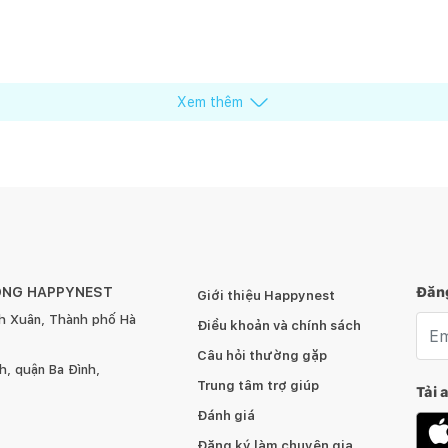
ppynest
2
/
122
Mai Mốc
i Mốc
6
/
122
Mai Mốc
ppynest
10
/
122
Happynest
Xem thêm
ÔNG HAPPYNEST
Đăng
Giới thiệu Happynest
h Xuân, Thành phố Hà
Emai
Điều khoản và chính sách
Câu hỏi thường gặp
, quận Ba Đình,
Trung tâm trợ giúp
Tải 
Đánh giá
Đăng ký làm chuyên gia