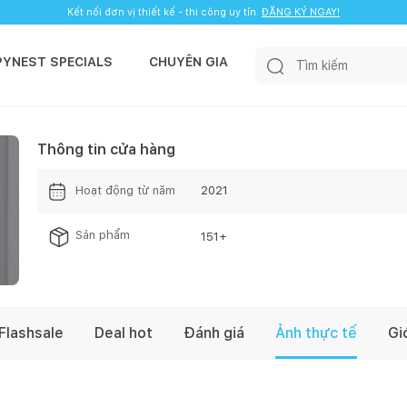
Kết nối đơn vị thiết kế - thi công uy tín.
ĐĂNG KÝ NGAY!
PYNEST SPECIALS
CHUYÊN GIA
Thông tin cửa hàng
Hoạt động từ năm
2021
Sản phẩm
151
+
Flashsale
Deal hot
Đánh giá
Ảnh thực tế
Gi