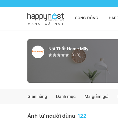
CỘNG ĐỒNG
HAP
M
Ạ
N
G
X
Ã
H
Ộ
I
Nội Thất Home Mây
0
(
0
)
Gian hàng
Danh mục
Mã giảm giá
Ảnh từ người dùng
122