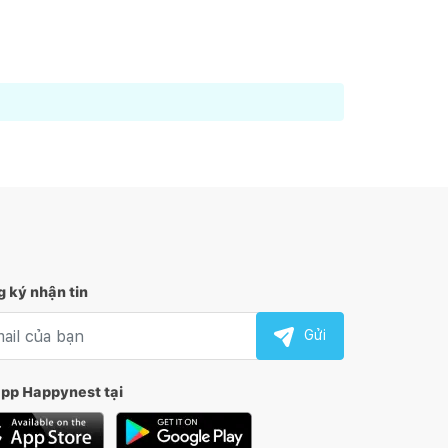
3
/
122
Mai Mốc
4
/
122
7
/
122
Happynest
8
/
122
11
/
122
Happynest
12
/
122
 ký nhận tin
l nhận tin
Gửi
app Happynest tại