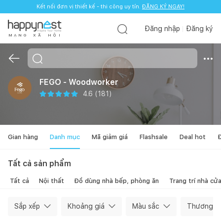
Kết nối đơn vị thiết kế - thi công uy tín.
ĐĂNG KÝ NGAY!
Đăng nhập
Đăng ký
M
Ạ
N
G
X
Ã
H
Ộ
I
FEGO - Woodworker
4.6
(
181
)
Gian hàng
Danh mục
Mã giảm giá
Flashsale
Deal hot
Đ
Tất cả sản phẩm
Tất cả
Nội thất
Đồ dùng nhà bếp, phòng ăn
Trang trí nhà cử
Sắp xếp
Khoảng giá
Màu sắc
Thương hi