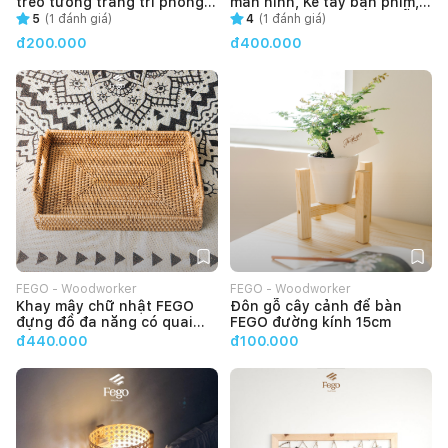
treo tường trang trí phòng
màn hình, Kê tay bàn phím,
khách phong cách hiện đại
Giá treo tai nghe bằng gỗ tự
5
(
1
đánh giá)
4
(
1
đánh giá)
nhiên FEGO
đ200.000
đ400.000
FEGO - Woodworker
FEGO - Woodworker
Khay mây chữ nhật FEGO
Đôn gỗ cây cảnh để bàn
đựng đồ đa năng có quai
FEGO đường kính 15cm
cầm tiện lợi
đ440.000
đ100.000