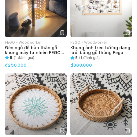
FEGO - Woodworker
FEGO - Woodworker
Đèn ngủ để bàn thân gỗ
Khung ảnh treo tường dạng
khung mây tự nhiên FEGO
lưới bằng gỗ thông Fego
(kèm bóng) để đầu giường,
5
(
1
đánh giá)
5
(
1
đánh giá)
trang trí phòng ngủ
đ250.000
đ380.000