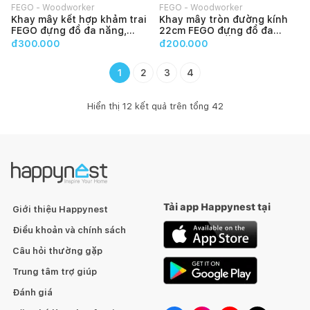
FEGO - Woodworker
FEGO - Woodworker
Khay mây kết hợp khảm trai
Khay mây tròn đường kính
FEGO đựng đồ đa năng,
22cm FEGO đựng đồ đa
trang trí nhà cửa
năng có tay cầm tiện lợi
đ300.000
đ200.000
1
2
3
4
Hiển thị
12
kết quả trên tổng
42
Tải app Happynest tại
Giới thiệu Happynest
Điều khoản và chính sách
Câu hỏi thường gặp
Trung tâm trợ giúp
Đánh giá