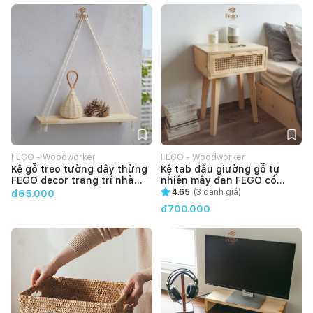
FEGO - Woodworker
FEGO - Woodworker
Kệ gỗ treo tường dây thừng
Kệ tab đầu giường gỗ tự
FEGO decor trang trí nhà
nhiên mây đan FEGO có
cửa
ngăn kéo trang trí phòng
4.65
(
3
đánh giá)
đ65.000
ngủ, phòng khách
đ700.000