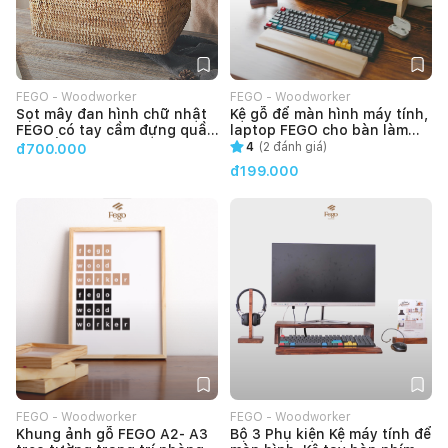
FEGO - Woodworker
FEGO - Woodworker
Sọt mây đan hình chữ nhật
Kệ gỗ để màn hình máy tính,
FEGO có tay cầm đựng quần
laptop FEGO cho bàn làm
áo, đồ chơi ở phòng khách,
việc
4
(
2
đánh giá)
đ700.000
phòng ngủ
đ199.000
FEGO - Woodworker
FEGO - Woodworker
Khung ảnh gỗ FEGO A2- A3
Bộ 3 Phụ kiện Kệ máy tính để