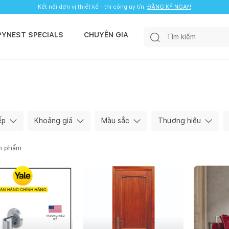
Kết nối đơn vị thiết kế - thi công uy tín.
ĐĂNG KÝ NGAY!
PYNEST SPECIALS
CHUYÊN GIA
ếp
Khoảng giá
Màu sắc
Thương hiệu
n phẩm