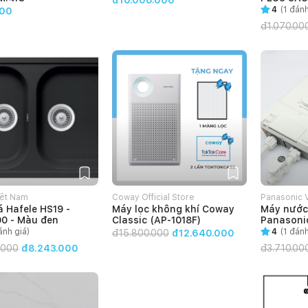
đ10.000.000
0724166
4
(
1
đánh
00
đ
1.070.00
iệt Nam
Coway Official Store
Panasonic 
 Hafele HS19 -
Máy lọc không khí Coway
Máy nước 
0 - Màu đen
Classic (AP-1018F)
Panason
nh giá)
4
(
1
đánh
đ
15.800.000
đ12.640.000
.000
đ8.243.000
đ
3.710.00