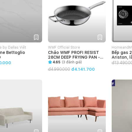
 by Dallas Việt
WMF Official Store
HomeandM
ne Bettoglio
Chảo WMF PROFI RESIST
Bếp gas 
0
28CM DEEP FRYING PAN -
Ariston,
1756486411
4.65
(
3
đánh giá)
0.000
đ
13.490.0
đ
4.990.000
đ4.141.700