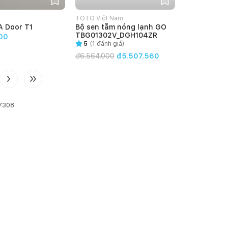
TOTO Việt Nam
A Door T1
Bộ sen tắm nóng lạnh GO
TBG01302V_DGH104ZR
00
5
(
1
đánh giá)
đ
6.564.000
đ5.507.560
7308