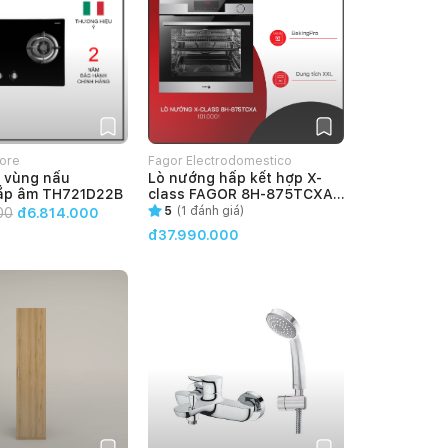
ore
Fagor Electrodomestico
2 vùng nấu
Lò nướng hấp kết hợp X-
VietNam
 lắp âm TH721D22B
class FAGOR 8H-875TCXA
(101.0001)
5
(
1
đánh giá)
00
đ6.814.000
đ37.990.000