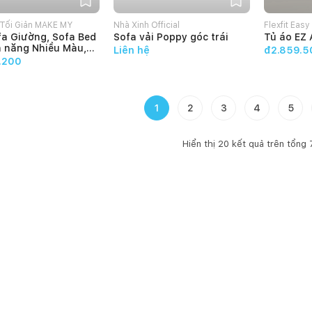
 Tối Giản MAKE MY
Nhà Xinh Official
Flexfit Easy
a Giường, Sofa Bed
Sofa vải Poppy góc trái
Tủ áo EZ 
a năng Nhiều Màu,
Liên hệ
đ2.859.5
áng Đơn Giản Make
.200
e ELENA 2m - Bảo
2 tháng
1
2
3
4
5
Hiển thị
20
kết quả trên tổng