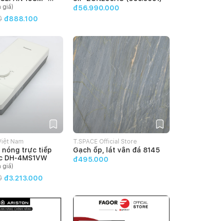
380
 giá)
đ56.990.000
0
đ888.100
Việt Nam
T.SPACE Official Store
nóng trực tiếp
Gạch ốp, lát vân đá 8145
ic DH-4MS1VW
đ495.000
 giá)
0
đ3.213.000