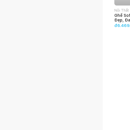
Nội Thất
Ghế Sof
HOME
Đẹp, Đ
Kiểu D
đ6.469
My Hom
hành 1