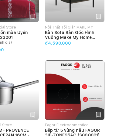
cial Store
Nội Thất Tối Giản MAKE MY
bốn mùa Uyên
Bàn Sofa Bàn Góc Hình
HOME
23001
Vuông Make My Home
SAGO
nh giá)
đ4.590.000
00
l Store
Fagor Electrodomestico
MF PROVENCE
Bếp từ 5 vùng nấu FAGOR
VietNam
CEPAN 16CM -
3IF-ZONE95AC (300.0001)