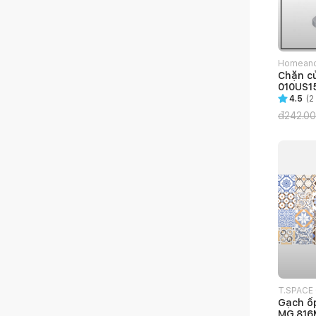
Homean
Chặn c
010US1
4.5
(
2
đ
242.0
T.SPACE O
Gạch ốp
MG.816