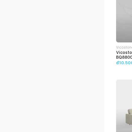
Vicostone
Vicosto
BQ880
đ10.50