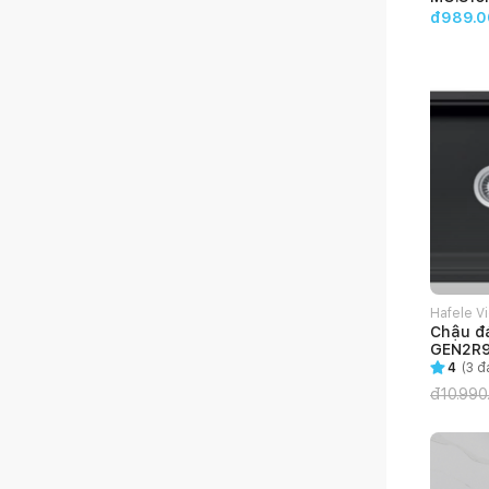
đ989.0
Hafele V
Chậu đá
GEN2R9
4
(
3
đá
đ
10.990