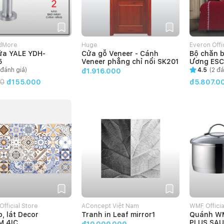
dMore
Huge
Everon Offi
ửa YALE YDH-
Cửa gỗ Veneer - Cánh
Bộ chăn 
5
Veneer phẳng chỉ nổi SK201
Ương ESC
đánh giá)
4.5
(
2
đá
đ1.916.000
00
đ155.000
đ5.807.0
fficial Store
AConcept Việt Nam
WMF Officia
, lát Decor
Tranh in Leaf mirror1
Quánh W
M.4IC
PLUS SAU