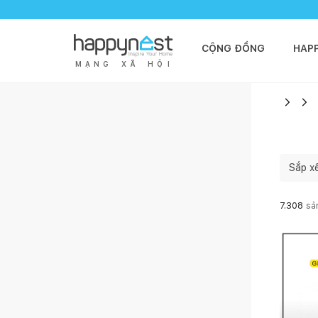
CỘNG ĐỒNG
HAP
M
Ạ
N
G
X
Ã
H
Ộ
I
Sắp x
7.308
sả