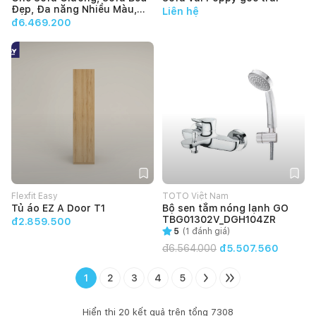
Đẹp, Đa năng Nhiều Màu,
Liên hệ
Kiểu Dáng Đơn Giản Make
đ6.469.200
My Home ELENA 2m - Bảo
hành 12 tháng
Flexfit Easy
TOTO Việt Nam
Tủ áo EZ A Door T1
Bộ sen tắm nóng lạnh GO
TBG01302V_DGH104ZR
đ2.859.500
5
(
1
đánh giá)
đ
6.564.000
đ5.507.560
1
2
3
4
5
Hiển thị
20
kết quả trên tổng
7308