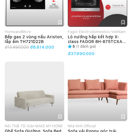
HomeandMore
Fagor Electrodomestico VietNam
Bếp gas 2 vùng nấu Ariston,
Lò nướng hấp kết hợp X-
lắp âm TH721D22B
class FAGOR 8H-875TCXA
(101.0001)
5
(
1
đánh giá)
đ
13.490.000
đ6.814.000
đ37.990.000
Nội Thất Tối Giản MAKE MY HOME
Nhà Xinh Official
Ghế Sofa Giường, Sofa Bed
Sofa vải Poppy góc trái