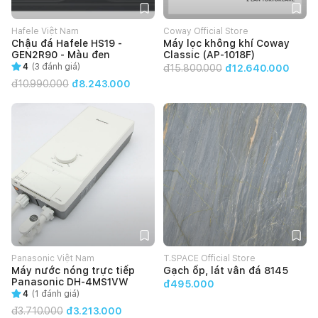
Hafele Việt Nam
Coway Official Store
Chậu đá Hafele HS19 -
Máy lọc không khí Coway
GEN2R90 - Màu đen
Classic (AP-1018F)
4
(
3
đánh giá)
đ
15.800.000
đ12.640.000
đ
10.990.000
đ8.243.000
Panasonic Việt Nam
T.SPACE Official Store
Máy nước nóng trực tiếp
Gạch ốp, lát vân đá 8145
Panasonic DH-4MS1VW
đ495.000
4
(
1
đánh giá)
đ
3.710.000
đ3.213.000