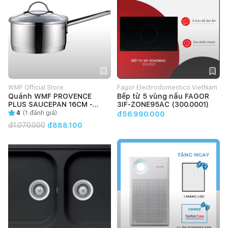
WMF Official Store
Fagor Electrodomestico VietNam
Quánh WMF PROVENCE
Bếp từ 5 vùng nấu FAGOR
PLUS SAUCEPAN 16CM -
3IF-ZONE95AC (300.0001)
0724166380
4
(
1
đánh giá)
đ56.990.000
đ
1.070.000
đ888.100