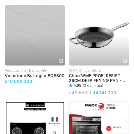
Vicostone by Dallas Việt
WMF Official Store
Vicostone Bettoglio BQ8800
Chảo WMF PROFI RESIST
28CM DEEP FRYING PAN -
đ10.500.000
1756486411
4.65
(
3
đánh giá)
đ
4.990.000
đ4.141.700