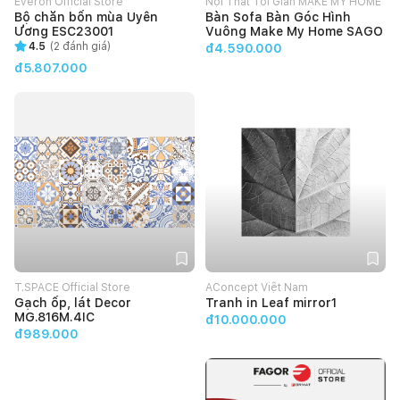
Everon Official Store
Nội Thất Tối Giản MAKE MY HOME
Bộ chăn bốn mùa Uyên
Bàn Sofa Bàn Góc Hình
Ương ESC23001
Vuông Make My Home SAGO
4.5
(
2
đánh giá)
đ4.590.000
đ5.807.000
T.SPACE Official Store
AConcept Việt Nam
Gạch ốp, lát Decor
Tranh in Leaf mirror1
MG.816M.4IC
đ10.000.000
đ989.000