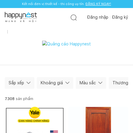
Kết nối đơn vị thiết kế - thi công uy tín.
ĐĂNG KÝ NGAY!
Đăng nhập
Đăng ký
M
Ạ
N
G
X
Ã
H
Ộ
I
Sắp xếp
Khoảng giá
Màu sắc
Thương hi
7.308
sản phẩm