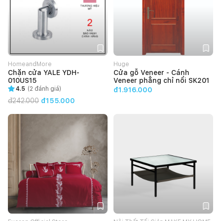
HomeandMore
Huge
Chặn cửa YALE YDH-
Cửa gỗ Veneer - Cánh
010US15
Veneer phẳng chỉ nổi SK201
4.5
(
2
đánh giá)
đ1.916.000
đ
242.000
đ155.000