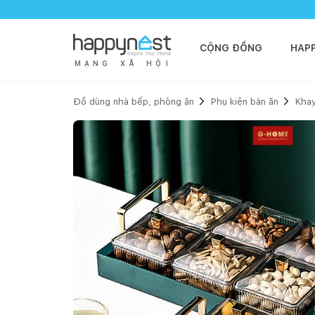
CỘNG ĐỒNG
HAP
M
Ạ
N
G
X
Ã
H
Ộ
I
Đồ dùng nhà bếp, phòng ăn
Phụ kiện bàn ăn
Kha