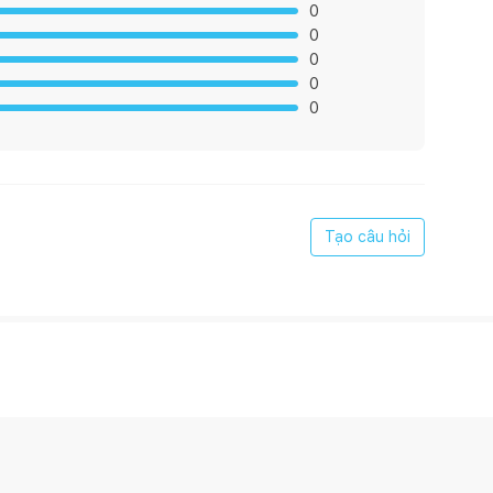
0
0
0
0
0
Tạo câu hỏi
 cứng , không gây mùi hôi
y cao giúp các hộp không bị xê dịch
 kim nhôm được mạ vàng sang trọng, tiện lợi khi cầm nắm