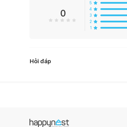
5
- Chiều dài: 35cm
4
0
3
- Chiều rộng: 24cm
2
1
- Chiều cao: 9cm
- Số lượng hộp: 6 hộp
Hỏi đáp
2. Thông tin
- Chất liệu: Phần hộp chất liệu nhựa PS trong suốt,
- Màu sắc: xanh, trắng
- Bộ sản phẩm có kèm theo khay đế, phần khung kha
- Khay đế và nắp hộp có phần tay cầm chất liệu hợp