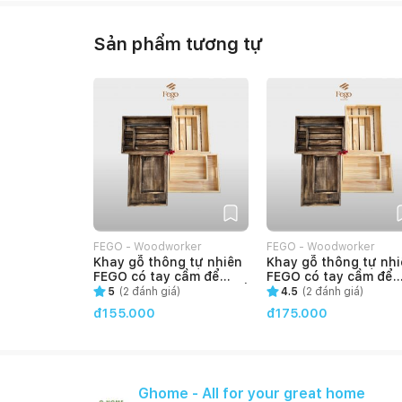
Sản phẩm tương tự
FEGO - Woodworker
FEGO - Woodworker
Khay gỗ thông tự nhiên
Khay gỗ thông tự nhi
FEGO có tay cầm để
FEGO có tay cầm để
decor, trang trí, đựng đồ
decor, trang trí, đựn
5
(
2
đánh giá)
4.5
(
2
đánh giá)
ăn, mỹ phẩm (Khay gỗ
ăn, mỹ phẩm (Khay g
đ155.000
đ175.000
hở)
kín)
Ghome - All for your great home