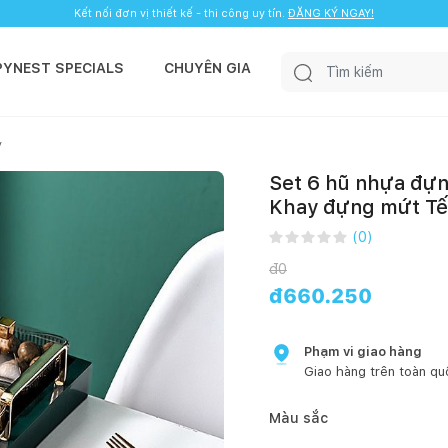
Kết nối đơn vị thiết kế - thi công uy tín.
ĐĂNG KÝ NGAY!
PYNEST SPECIALS
CHUYÊN GIA
y
Set 6 hũ nhựa đự
Khay đựng mứt Tế
(
0
)
đ
0
đ
660.250
Phạm vi giao hàng
Giao hàng trên toàn qu
Màu sắc