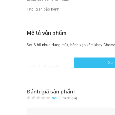
Thời gian bảo hành
Mô tả sản phẩm
Set 6 hũ nhựa đựng mứt, bánh kẹo kèm khay Ghom
Xem 
I. MÔ TẢ SẢN PHẨM
- Tên sản phẩm: Set 6 hũ nhựa đựng mứt, bánh kẹ
M5
Đánh giá sản phẩm
0
/5
(
0
đánh giá)
1. Kích thước