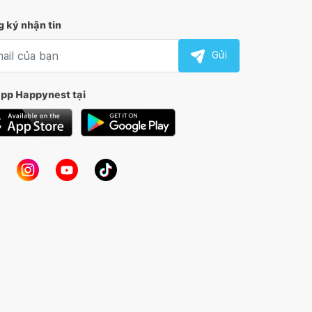
 ký nhận tin
l nhận tin
Gửi
app Happynest tại