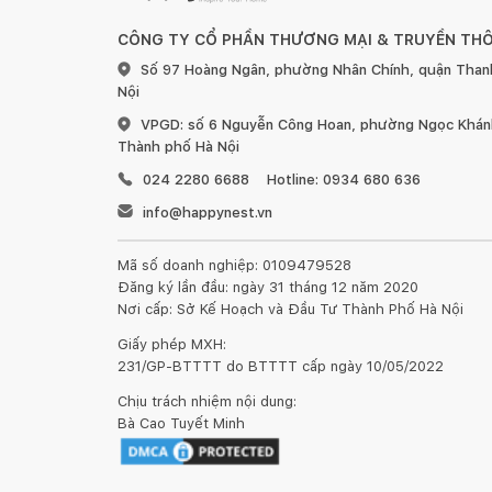
CÔNG TY CỔ PHẦN THƯƠNG MẠI & TRUYỀN TH
* Lưu ý
Số 97 Hoàng Ngân, phường Nhân Chính, quận Than
Nội
- Bộ sản phẩm có kèm theo các ốc vít nhỏ và tua ví
VPGD: số 6 Nguyễn Công Hoan, phường Ngọc Khánh
Thành phố Hà Nội
024 2280 6688
Hotline: 0934 680 636
3. Khu vực sử dụng
info@happynest.vn
- Đựng bánh mứt, hoa quả ngày Tết
Mã số doanh nghiệp: 0109479528
Đăng ký lần đầu: ngày 31 tháng 12 năm 2020
Nơi cấp: Sở Kế Hoạch và Đầu Tư Thành Phố Hà Nội
II. CHÍNH SÁCH BẢO HÀNH, ĐỔI TRẢ:
Giấy phép MXH:
231/GP-BTTTT do BTTTT cấp ngày 10/05/2022
- Đổi/trả sản phẩm trong vòng 7 ngày nếu có lỗi từ 
Chịu trách nhiệm nội dung:
Bà Cao Tuyết Minh
- Bảo hành sản phẩm trong vòng 3 tháng.