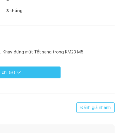
3 tháng
e, Khay đựng mứt Tết sang trọng KM23 M5
chi tiết
o kèm khay Ghome, Khay đựng mứt Tết sang trọng KM23
Đánh giá nhanh