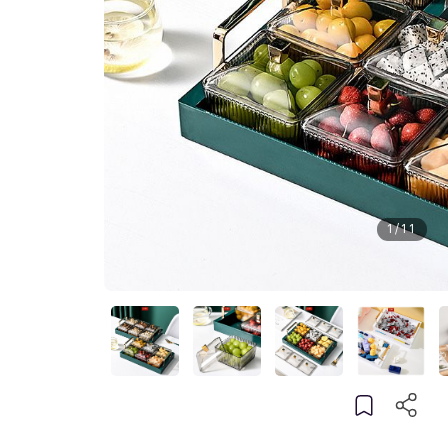
1
/
11