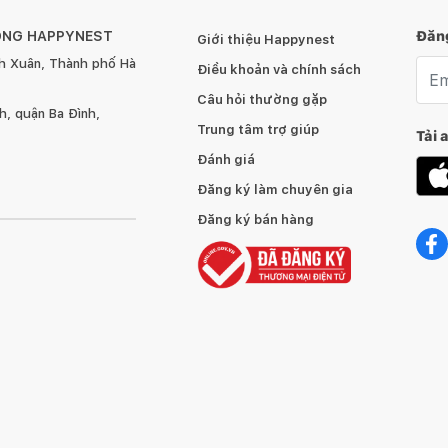
ÔNG HAPPYNEST
Đăng
Giới thiệu Happynest
h Xuân, Thành phố Hà
Emai
Điều khoản và chính sách
t để lắp phần tay cầm và nắp
Câu hỏi thường gặp
, quận Ba Đình,
Trung tâm trợ giúp
Tải 
Đánh giá
Đăng ký làm chuyên gia
Đăng ký bán hàng
nhà sản xuất.