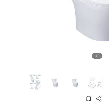
1
/
4