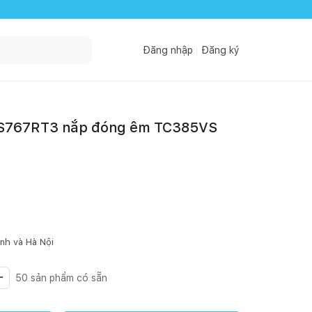
Đăng nhập
Đăng ký
 CS767RT3 nắp đóng êm TC385VS
inh
và Hà Nội
50
sản phẩm có sẵn