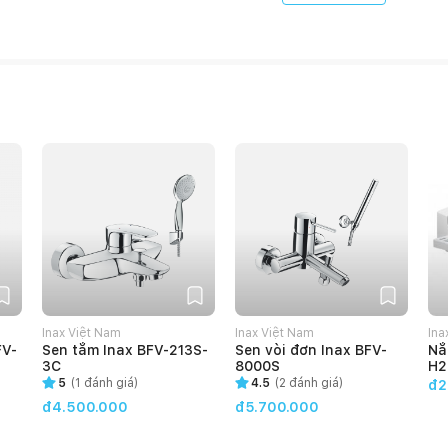
Inax Việt Nam
Inax Việt Nam
Ina
FV-
Sen tắm Inax BFV-213S-
Sen vòi đơn Inax BFV-
Nắ
3C
8000S
H2
5
(
1
đánh giá)
4.5
(
2
đánh giá)
đ2
đ4.500.000
đ5.700.000