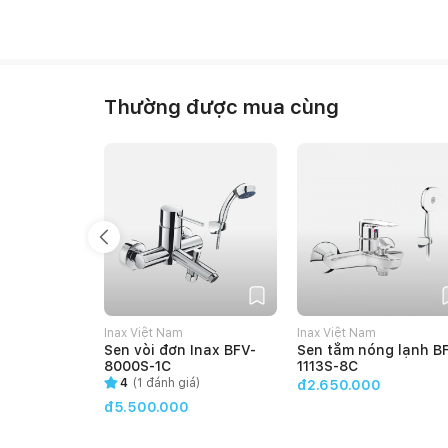
Thường được mua cùng
Inax Việt Nam
Inax Việt Nam
Sen vòi đơn Inax BFV-
Sen tắm nóng lạnh B
8000S-1C
1113S-8C
4
(
1
đánh giá)
đ2.650.000
đ5.500.000