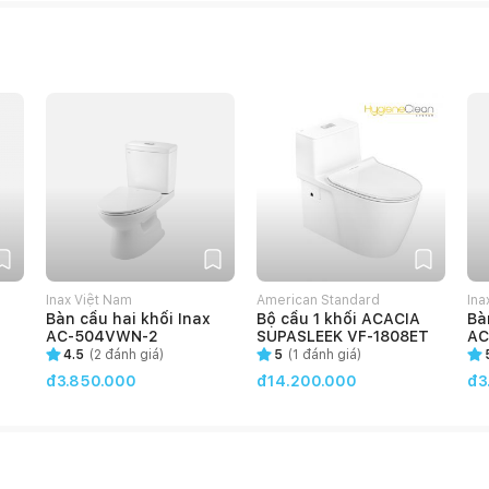
Inax Việt Nam
American Standard
Ina
Bàn cầu hai khối Inax
Bộ cầu 1 khối ACACIA
Bà
AC-504VWN-2
SUPASLEEK VF-1808ET
AC
4.5
(
2
đánh giá)
5
(
1
đánh giá)
đ3.850.000
đ14.200.000
đ3