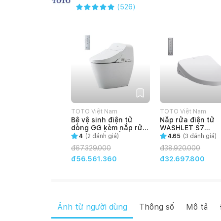
(
526
)
TOTO Việt Nam
TOTO Việt Nam
Bệ vệ sinh điện tử
Nắp rửa điện tử
dòng GG kèm nắp rửa
WASHLET S7
điện tử bồn cầu
(TCF4911Z)
4
(
2
đánh giá)
4.65
(
3
đánh giá)
C971/TCF9433A
đ
67.329.000
đ
38.920.000
đ56.561.360
đ32.697.800
Ảnh từ người dùng
Thông số
Mô tả