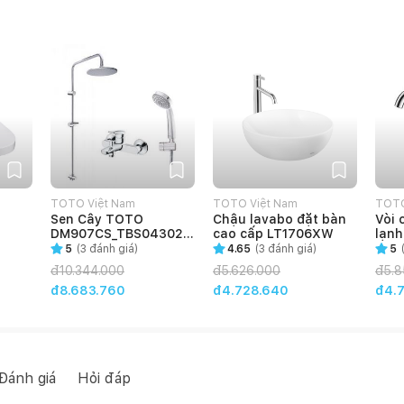
TOTO Việt Nam
TOTO Việt Nam
TOTO
Sen Cây TOTO
Chậu lavabo đặt bàn
Vòi 
DM907CS_TBS04302V
cao cấp LT1706XW
lạnh
_DGH104ZR nóng lạnh
5
(
3
đánh giá)
4.65
(
3
đánh giá)
5
đ
10.344.000
đ
5.626.000
đ
5.8
đ8.683.760
đ4.728.640
đ4.
Đánh giá
Hỏi đáp