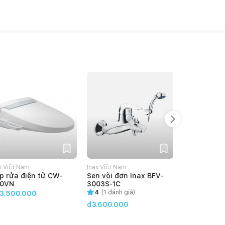
x Việt Nam
Inax Việt Nam
Inax Việt Nam
p rửa điện tử CW-
Sen vòi đơn Inax BFV-
Sen vòi đơn
0VN
3003S-1C
313S
4
(
1
đánh giá)
4.35
(
3
đán
3.500.000
đ3.600.000
đ3.500.00