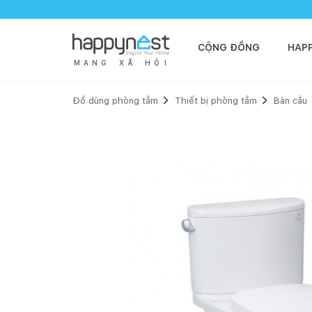
CỘNG ĐỒNG
HAP
M
Ạ
N
G
X
Ã
H
Ộ
I
Đồ dùng phòng tắm
Thiết bị phòng tắm
Bàn cầu