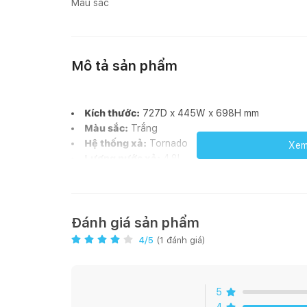
Màu sắc
Mô tả sản phẩm
Kích thước:
727D x 445W x 698H mm
Màu sắc:
Trắng
Hệ thống xả:
Tornado
Xem 
Lượng nước xả:
4.8L
Thiết kế:
Thân dài, thân kín
Tâm xả:
305 mm
Áp lực nước:
0.05 ~ 0.70 MPa
Lưu ý:
Bao gồm bích nối sàn, van dừng
Đánh giá sản phẩm
4
/5
(
1
đánh giá)
Tính năng
Men sứ chống dính, chống bám bẩn CEFIONTEC
5
Hệ thống xả xoáy Tornado siêu mạnh, siêu êm, ti