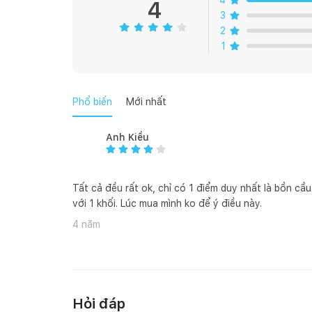
4
4
3
Bản vẽ kỹ thuật
2
1
Phổ biến
Mới nhất
Anh Kiều
Tất cả đều rất ok, chỉ có 1 điểm duy nhất là bồn cầu
với 1 khối. Lúc mua mình ko để ý điều này.
4 năm
Hỏi đáp