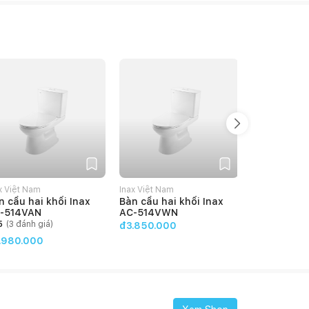
x Việt Nam
Inax Việt Nam
Inax Việt Nam
n cầu hai khối Inax
Bàn cầu hai khối Inax
Bàn cầu hai
-514VAN
AC-514VWN
832VN
5
(
3
đánh giá)
5
(
1
đánh g
đ3.850.000
.980.000
đ7.460.00