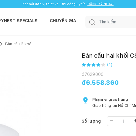
Kết nối đơn vị thiết kế - thi công uy tín.
ĐĂNG KÝ NGAY!
PYNEST SPECIALS
CHUYÊN GIA
Bàn cầu 2 khối
Bàn cầu hai khối
(
1
)
đ
7.629.000
đ
6.558.360
Phạm vi giao hàng
Giao hàng tại
Hồ Chí M
Số lượng