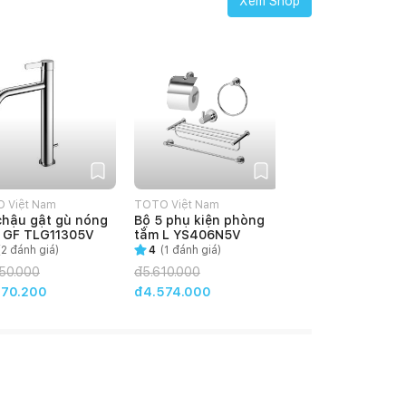
Xem Shop
 Việt Nam
TOTO Việt Nam
chậu gật gù nóng
Bộ 5 phụ kiện phòng
 GF TLG11305V
tắm L YS406N5V
(
2
đánh giá)
4
(
1
đánh giá)
50.000
đ
5.610.000
770.200
đ4.574.000