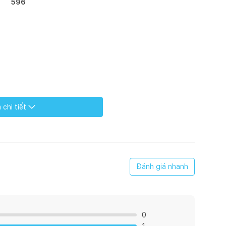
596
chi tiết
Đánh giá nhanh
T
0
ết kiệm nước