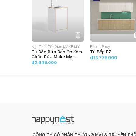
Nội Thất Tối Giản MAKE MY
Flexfit Easy
Tủ Bồn Rửa Bếp Có Kèm
Tủ Bếp EZ
HOME
Chậu Rửa Make My
đ13.775.000
Home EZ
đ2.646.000
CÔNG TY CỔ PHẦN THƯƠNG MẠI & TRUYỀN TH