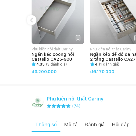
Phụ kiện nội thất Cariny
Phụ kiện nội thất Cariny
Ngăn kéo xoong nồi
Ngăn kéo để đồ đa n
Castello CA25-900
2 tầng Castello CA27
800
4.35
(
3
đánh giá)
4
(
1
đánh giá)
đ3.200.000
đ6.170.000
Phụ kiện nội thất Cariny
(
74
)
Thông số
Mô tả
Đánh giá
Hỏi đáp