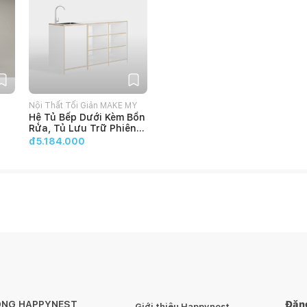
Nội Thất Tối Giản MAKE MY
Hệ Tủ Bếp Dưới Kèm Bồn
HOME
Rửa, Tủ Lưu Trữ Phiên
Bản Không Cánh Make
đ5.184.000
My Home EZ
ÔNG HAPPYNEST
Đăng
Giới thiệu Happynest