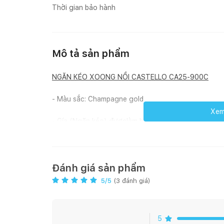
Thời gian bảo hành
Mô tả sản phẩm
NGĂN KÉO XOONG NỒI CASTELLO CA25-900C
- Màu sắc: Champagne gold
Xem 
- Gía (Ngăn kéo) đượclàm bằng nhôm sơn tĩnh điện,
- Đáy được bổ sung thêm một lớp vật liệu chịu nướ
tiếng ồn trog quá trình sử dụng
Đánh giá sản phẩm
- Sức chịu tải lên tới 30kg
5
/5
(
3
đánh giá)
5