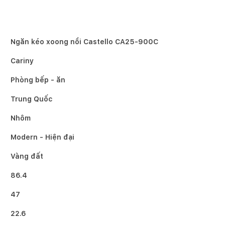
Ngăn kéo xoong nồi Castello CA25-900C
Cariny
Phòng bếp - ăn
Trung Quốc
Nhôm
Modern - Hiện đại
Vàng đất
86.4
47
22.6