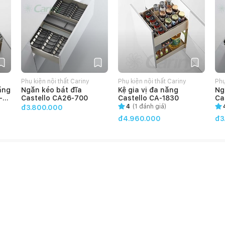
Phụ kiện nội thất Cariny
Phụ kiện nội thất Cariny
Phụ
ăng
Ngăn kéo bát đĩa
Kệ gia vị đa năng
Ng
-
Castello CA26-700
Castello CA-1830
Ca
4
(
1
đánh giá)
đ3.800.000
đ4.960.000
đ3