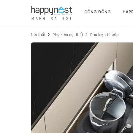
CỘNG ĐỒNG
HAP
M
Ạ
N
G
X
Ã
H
Ộ
I
Nội thất
Phụ kiện nội thất
Phụ kiện tủ bếp