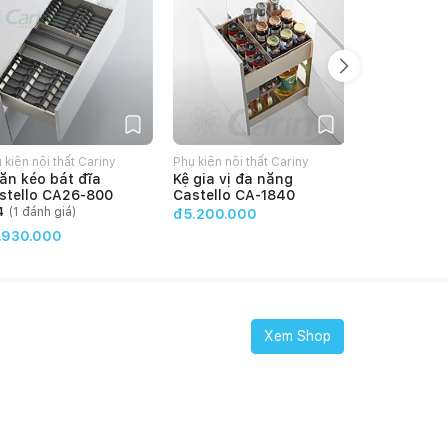
 kiện nội thất Cariny
Phụ kiện nội thất Cariny
Phụ kiện nội t
ăn kéo bát đĩa
Kệ gia vị đa năng
Ngăn kéo b
stello CA26-800
Castello CA-1840
Castello C
4
(
1
đánh giá)
4
(
1
đánh g
đ5.200.000
.930.000
đ6.230.00
Xem Shop