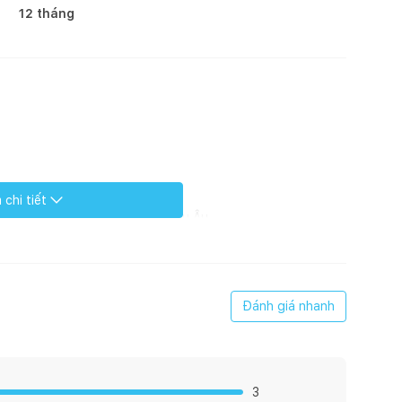
12 tháng
chi tiết
 chất lượng đạt tiêu chuẩn Châu Âu
c dày chịu nước và được phủ lớp chống trượt, làm giảm
Đánh giá nhanh
3