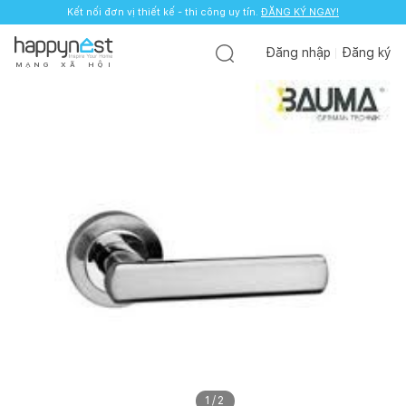
Kết nối đơn vị thiết kế - thi công uy tín.
ĐĂNG KÝ NGAY!
Đăng nhập
Đăng ký
M
Ạ
N
G
X
Ã
H
Ộ
I
1
/
2