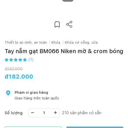
Thiết bị an ninh, an toàn
Khóa
Khóa cơ cổng, cửa
Tay nắm gạt BM066 Niken mờ & crom bóng
(
1
)
đ
242.000
đ
182.000
Phạm vi giao hàng
Giao hàng trên toàn quốc
Số lượng
210
sản phẩm có sẵn