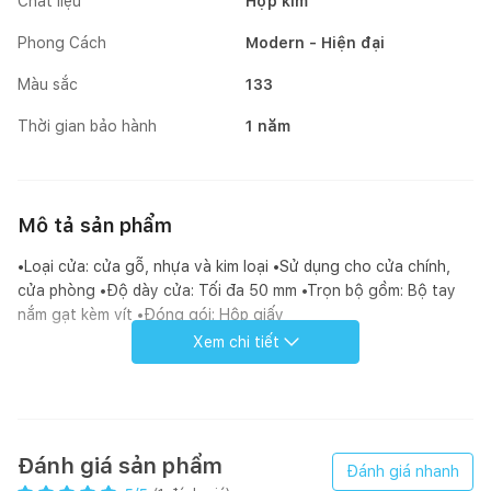
Chất liệu
Hợp kim
Phong Cách
Modern - Hiện đại
Màu sắc
133
Thời gian bảo hành
1 năm
Mô tả sản phẩm
•Loại cửa: cửa gỗ, nhựa và kim loại •Sử dụng cho cửa chính,
cửa phòng •Độ dày cửa: Tối đa 50 mm •Trọn bộ gồm: Bộ tay
nắm gạt kèm vít •Đóng gói: Hộp giấy
Xem chi tiết
Đánh giá sản phẩm
Đánh giá nhanh