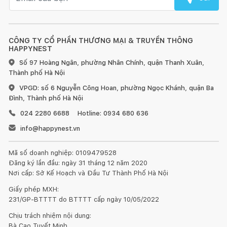
CÔNG TY CỔ PHẦN THƯƠNG MẠI & TRUYỀN THÔNG
HAPPYNEST
Số 97 Hoàng Ngân, phường Nhân Chính, quận Thanh Xuân,
Thành phố Hà Nội
VPGD: số 6 Nguyễn Công Hoan, phường Ngọc Khánh, quận Ba
Đình, Thành phố Hà Nội
024 2280 6688
Hotline: 0934 680 636
info@happynest.vn
Mã số doanh nghiệp: 0109479528
Đăng ký lần đầu: ngày 31 tháng 12 năm 2020
Nơi cấp: Sở Kế Hoạch và Đầu Tư Thành Phố Hà Nội
Giấy phép MXH:
231/GP-BTTTT do BTTTT cấp ngày 10/05/2022
Chịu trách nhiệm nội dung:
Kết nối thiết kế, thi công
Bà Cao Tuyết Minh